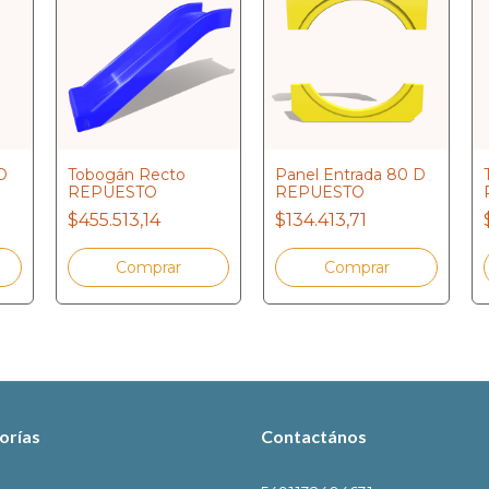
D
Tobogán Recto
Panel Entrada 80 D
REPUESTO
REPUESTO
$455.513,14
$134.413,71
orías
Contactános