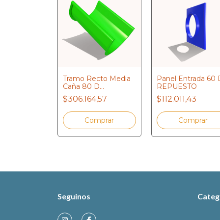
Espiral
Tramo Recto Media
Panel Entrada 60 
o REPUESTO
Caña 80 D
REPUESTO
REPUESTO
707,43
$306.164,57
$112.011,43
Seguinos
Categ