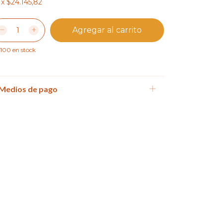
x
$24.145,82
100
en stock
Medios de pago