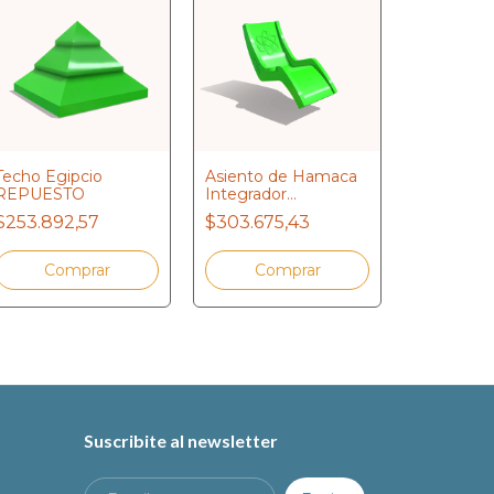
Techo Egipcio
Asiento de Hamaca
REPUESTO
Integrador
Cubo Cabi
REPUESTO
$253.892,57
$303.675,43
para tuber
REPUES
$487.87
Suscribite al newsletter