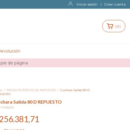
Iniciar sesión
|
Crear cuenta
(
0
)
Devolución
 pie de página
io
/
PIEZAS PLÁSTICAS DE REPUESTO
/
Cuchara Salida 80 D
PUESTO
chara Salida 80 D REPUESTO
U:
PSJ5220
256.381,71