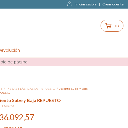
Iniciar sesión
|
Crear cuenta
(
0
)
Devolución
 pie de página
io
/
PIEZAS PLÁSTICAS DE REPUESTO
/
Asiento Sube y Baja
PUESTO
iento Sube y Baja REPUESTO
U:
PSJ5670
36.092,57