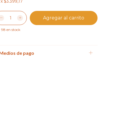
x
$3.399,17
98
en stock
Medios de pago