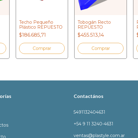
Techo Pequeño
Tobogán Recto
Plástico REPUESTO
REPUESTO
$186.685,71
$455.513,14
orías
Contactános
5491132404631
+54 9 11 3240-4631
ctos
ventas@plastyle.com.ar
cto