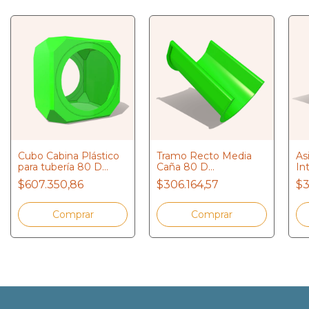
Cubo Cabina Plástico
Tramo Recto Media
As
para tubería 80 D
Caña 80 D
In
REPUESTO
REPUESTO
R
$607.350,86
$306.164,57
$3