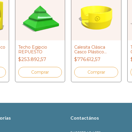
ico
Techo Egipcio
Calesita Clásica
REPUESTO
Casco Plástico
REPUESTO
$253.892,57
$776.612,57
orías
Contactános