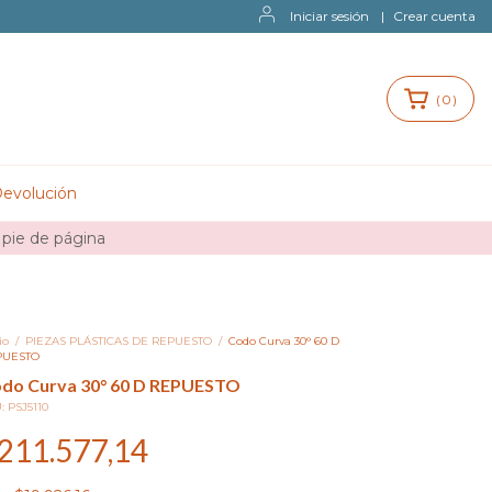
Iniciar sesión
|
Crear cuenta
(
0
)
Devolución
 pie de página
io
/
PIEZAS PLÁSTICAS DE REPUESTO
/
Codo Curva 30° 60 D
PUESTO
do Curva 30° 60 D REPUESTO
U:
PSJ5110
211.577,14