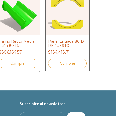
Tramo Recto Media
Panel Entrada 80 D
Caña 80 D
REPUESTO
Techo Pe
REPUESTO
$306.164,57
$134.413,71
Plástico
$186.685
Suscribite al newsletter