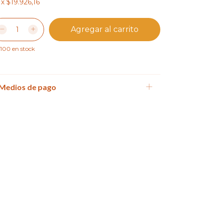
x
$19.926,16
100
en stock
Medios de pago