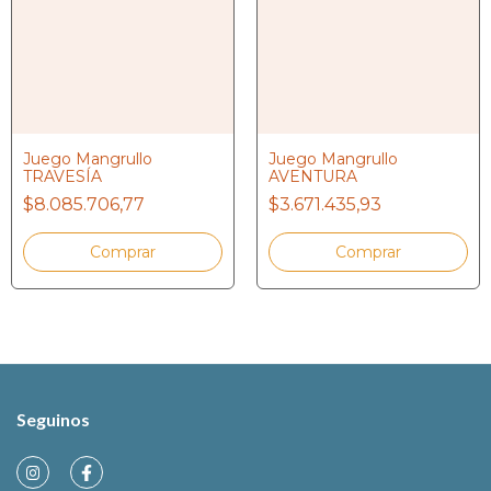
Juego Mangrullo
Juego Mangrullo
TRAVESÍA
AVENTURA
$8.085.706,77
$3.671.435,93
Seguinos