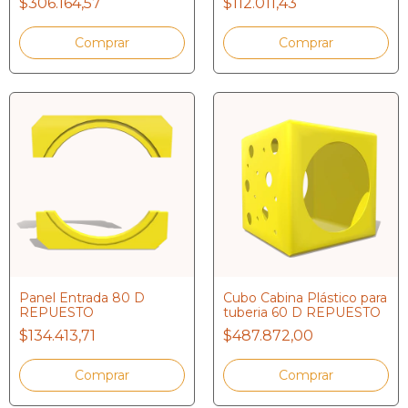
$306.164,57
$112.011,43
Panel Entrada 80 D
Cubo Cabina Plástico para
REPUESTO
tuberia 60 D REPUESTO
$134.413,71
$487.872,00