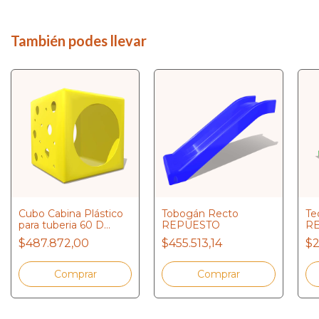
También podes llevar
Cubo Cabina Plástico
Tobogán Recto
Te
para tuberia 60 D
REPUESTO
R
REPUESTO
$487.872,00
$455.513,14
$2