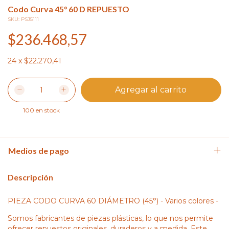
Codo Curva 45° 60 D REPUESTO
SKU:
PSJ5111
$236.468,57
24
x
$22.270,41
100
en stock
Medios de pago
Descripción
PIEZA CODO CURVA 60 DIÁMETRO (45°) - Varios colores -
Somos fabricantes de piezas plásticas, lo que nos permite
ofrecer repuestos originales, duraderos y a medida. Este