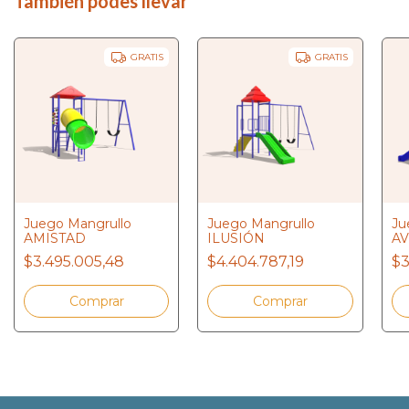
También podes llevar
GRATIS
GRATIS
Juego Mangrullo
Juego Mangrullo
Ju
AMISTAD
ILUSIÓN
A
$3.495.005,48
$4.404.787,19
$3