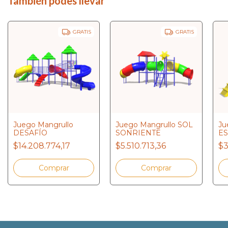
También podes llevar
GRATIS
GRATIS
Juego Mangrullo
Juego Mangrullo SOL
Ju
DESAFÍO
SONRIENTE
ES
$14.208.774,17
$5.510.713,36
$3