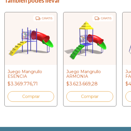
También podes llevar
GRATIS
GRATIS
Juego Mangrullo
Juego Mangrullo
Ju
ESENCIA
ARMONIA
FA
$3.369.776,71
$3.623.669,28
$4